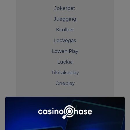
Jokerbet
Juegging
Kirolbet
LeoVegas
Lowen Play
Luckia
Tikitakaplay
Oneplay
Reseñas de casino (M-Q)