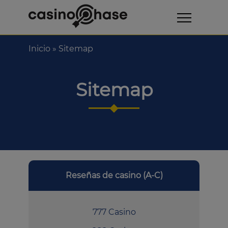
Inicio
»
Sitemap
Sitemap
Reseñas de casino (A-C)
777 Casino