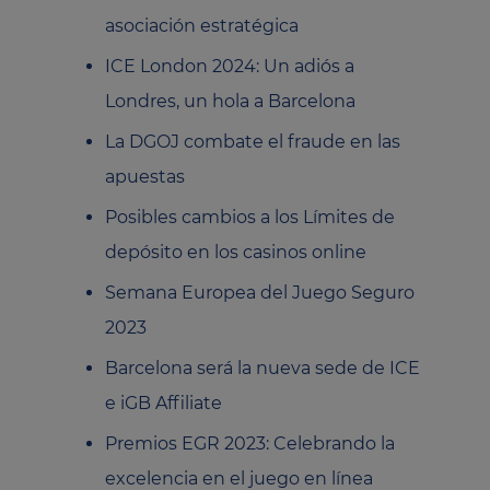
asociación estratégica
ICE London 2024: Un adiós a
Londres, un hola a Barcelona
La DGOJ combate el fraude en las
apuestas
Posibles cambios a los Límites de
depósito en los casinos online
Semana Europea del Juego Seguro
2023
Barcelona será la nueva sede de ICE
e iGB Affiliate
Premios EGR 2023: Celebrando la
excelencia en el juego en línea