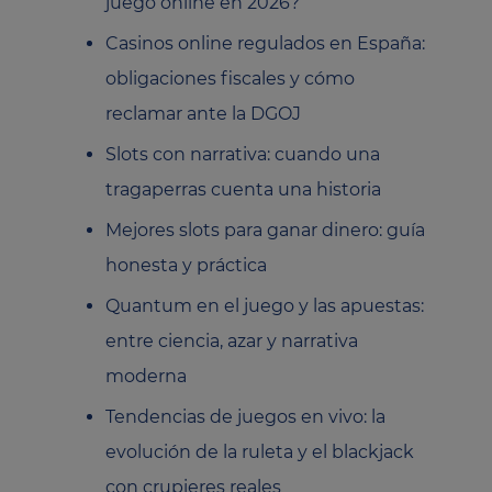
juego online en 2026?
Casinos online regulados en España:
obligaciones fiscales y cómo
reclamar ante la DGOJ
Slots con narrativa: cuando una
tragaperras cuenta una historia
Mejores slots para ganar dinero: guía
honesta y práctica
Quantum en el juego y las apuestas:
entre ciencia, azar y narrativa
moderna
Tendencias de juegos en vivo: la
evolución de la ruleta y el blackjack
con crupieres reales