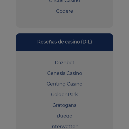
Circus Casino
Codere
Reseñas de casino (D-L)
Daznbet
Genesis Casino
Genting Casino
GoldenPark
Gratogana
iJuego
Interwetten