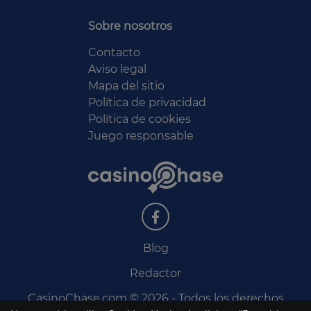
Sobre nosotros
Contacto
Aviso legal
Mapa del sitio
Política de privacidad
Política de cookies
Juego responsable
Blog
Redactor
CasinoChase.com ©️ 2026 - Todos los derechos