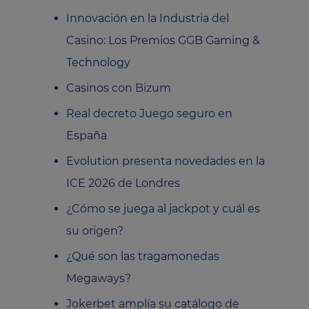
Innovación en la Industria del
Casino: Los Premios GGB Gaming &
Technology
Casinos con Bizum
Real decreto Juego seguro en
España
Evolution presenta novedades en la
ICE 2026 de Londres
¿Cómo se juega al jackpot y cuál es
su origen?
¿Qué son las tragamonedas
Megaways?
Jokerbet amplía su catálogo de