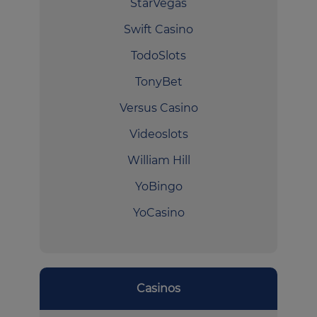
StarVegas
Swift Casino
TodoSlots
TonyBet
Versus Casino
Videoslots
William Hill
YoBingo
YoCasino
Casinos