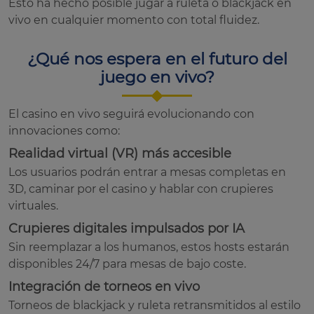
Esto ha hecho posible jugar a ruleta o blackjack en
vivo en cualquier momento con total fluidez.
¿Qué nos espera en el futuro del
juego en vivo?
El casino en vivo seguirá evolucionando con
innovaciones como:
Realidad virtual (VR) más accesible
Los usuarios podrán entrar a mesas completas en
3D, caminar por el casino y hablar con crupieres
virtuales.
Crupieres digitales impulsados por IA
Sin reemplazar a los humanos, estos hosts estarán
disponibles 24/7 para mesas de bajo coste.
Integración de torneos en vivo
Torneos de blackjack y ruleta retransmitidos al estilo