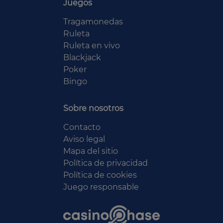
Juegos
Tragamonedas
Ruleta
Ruleta en vivo
Blackjack
Poker
Bingo
Sobre nosotros
Contacto
Aviso legal
Mapa del sitio
Política de privacidad
Política de cookies
Juego responsable