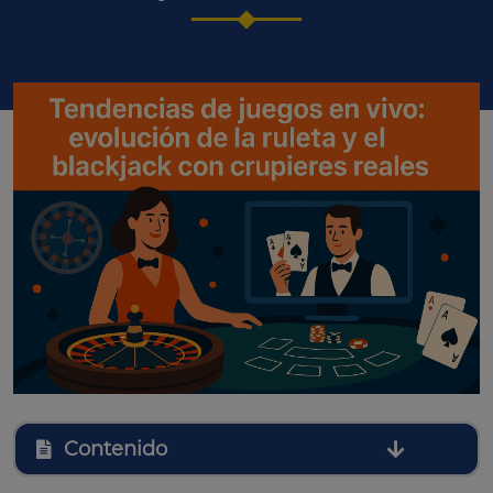
Contenido