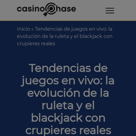
Inicio
»
Tendencias de juegos en vivo: la
evolución de la ruleta y el blackjack con
crupieres reales
Tendencias de
juegos en vivo: la
evolución de la
ruleta y el
blackjack con
crupieres reales