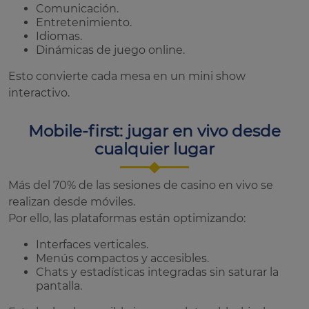
Comunicación.
Entretenimiento.
Idiomas.
Dinámicas de juego online.
Esto convierte cada mesa en un mini show
interactivo.
Mobile-first: jugar en vivo desde
cualquier lugar
Más del 70% de las sesiones de casino en vivo se
realizan desde móviles.
Por ello, las plataformas están optimizando:
Interfaces verticales.
Menús compactos y accesibles.
Chats y estadísticas integradas sin saturar la
pantalla.