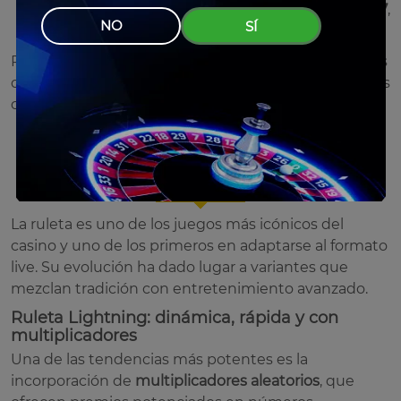
La posibilidad de jugar con
crupieres reales 24/7
,
NO
SÍ
desde cualquier dispositivo.
Ruleta y blackjack han sido los grandes beneficiados
de este avance, adaptándose a las nuevas demandas
del jugador digital.
Ruleta en vivo: del clásico al
espectáculo interactivo
La ruleta es uno de los juegos más icónicos del
casino y uno de los primeros en adaptarse al formato
live. Su evolución ha dado lugar a variantes que
mezclan tradición con entretenimiento avanzado.
Ruleta Lightning: dinámica, rápida y con
multiplicadores
Una de las tendencias más potentes es la
incorporación de
multiplicadores aleatorios
, que