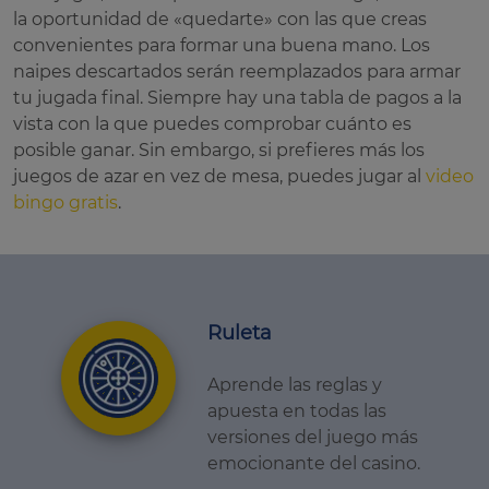
la oportunidad de «quedarte» con las que creas
convenientes para formar una buena mano. Los
naipes descartados serán reemplazados para armar
tu jugada final. Siempre hay una tabla de pagos a la
vista con la que puedes comprobar cuánto es
posible ganar. Sin embargo, si prefieres más los
juegos de azar en vez de mesa, puedes jugar al
video
bingo gratis
.
Ruleta
Aprende las reglas y
apuesta en todas las
versiones del juego más
emocionante del casino.