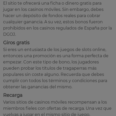
El sitio te ofrecerá una ficha o dinero gratis para
jugar en los casinos móviles. Sin embargo, debes
hacer un depósito de fondos reales para cobrar
cualquier ganancia. A su vez, estos bonos fueron
prohibidos en los casinos regulados de España por la
DGOJ.
Giros gratis
Si eres un entusiasta de los juegos de slots online,
entonces una promoción es una forma perfecta de
empezar. Con este tipo de bono, los jugadores
pueden probar los títulos de tragaperras más
populares sin coste alguno. Recuerda que debes
cumplir con todos los términos y condiciones para
obtener las ganancias del mismo.
Recarga
Varios sitios de casinos móviles recompensan a los
miembros fieles con ofertas de recarga. Una vez que
vuelvas a jugar en el mismo sitio de juego,