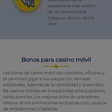
experiencia más realista
de un casino online.
Juega en directo desde
casa.
Bonos para casino móvil
Los bonos de casino móvil son cómodos, eficaces y
te permiten jugar a sus juegos con ventajas
adicionales. Además de la comodidad y la sencillez,
los casinos móviles en línea brindan a los jugadores
varios premios. Los mejores sitios de operadores
ofrecen ahora promociones exclusivas a los usuarios
de smartphones o tabletas.