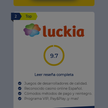
2
9.7
Leer reseña completa
Juegos de desarrolladores de calidad.
Reconocido casino online Español.
Cómodos métodos de pago y reintegro.
Programa VIP, Pay&Play ¡y mas!