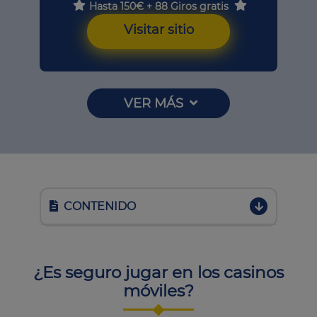
Hasta 150€ + 88 Giros gratis
Visitar sitio
VER MÁS
CONTENIDO
¿Es seguro jugar en los casinos
móviles?