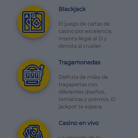
Blackjack
El juego de cartas de
casino por excelencia.
Intenta llegar al 21 y
derrota al crupier.
Tragamonedas
Disfruta de miles de
tragaperras con
diferentes diseños,
temáticas y premios. El
jackpot te espera.
Casino en vivo
La emoción de la