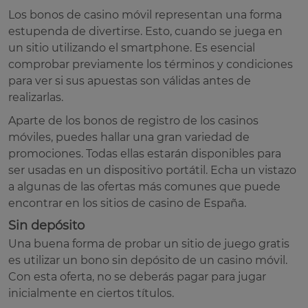
Los bonos de casino móvil representan una forma
estupenda de divertirse. Esto, cuando se juega en
un sitio utilizando el smartphone. Es esencial
comprobar previamente los términos y condiciones
para ver si sus apuestas son válidas antes de
realizarlas.
Aparte de los bonos de registro de los casinos
móviles, puedes hallar una gran variedad de
promociones. Todas ellas estarán disponibles para
ser usadas en un dispositivo portátil. Echa un vistazo
a algunas de las ofertas más comunes que puede
encontrar en los sitios de casino de España.
Sin depósito
Una buena forma de probar un sitio de juego gratis
es utilizar un bono sin depósito de un casino móvil.
Con esta oferta, no se deberás pagar para jugar
inicialmente en ciertos títulos.