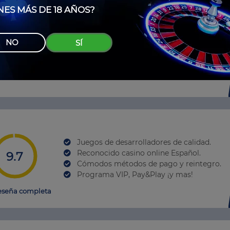
NES MÁS DE 18 AÑOS?
Múltiples opciones de ruleta
NO
Amplias apuestas deportivas
SÍ
9.7
Atención al cliente 24/7
Diversidad en métodos de pago
Juegos de desarrolladores de calidad.
Reconocido casino online Español.
9.7
Cómodos métodos de pago y reintegro.
Programa VIP, Pay&Play ¡y mas!
reseña completa