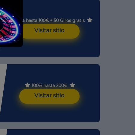
100% hasta 100€ + 50 Giros gratis
Visitar sitio
100% hasta 200€
Visitar sitio