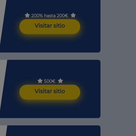
200% hasta 200€
Visitar sitio
500€
Visitar sitio