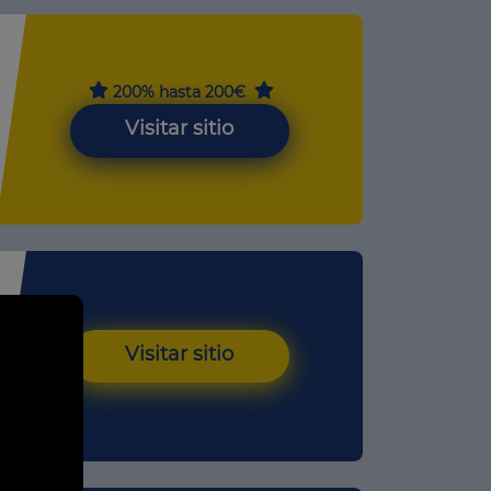
200% hasta 200€
Visitar sitio
Visitar sitio