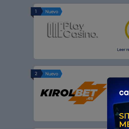
1
Leer 
2
Leer 
SI
M