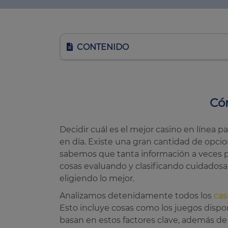
CONTENIDO
Có
Decidir cuál es el mejor casino en línea p
en día. Existe una gran cantidad de opci
sabemos que tanta información a veces pu
cosas evaluando y clasificando cuidadosa
eligiendo lo mejor.
Analizamos detenidamente todos los
cas
Esto incluye cosas como los juegos dispon
basan en estos factores clave, además de o