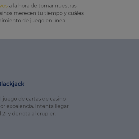
vos
a la hora de tomar nuestras
asinos merecen tu tiempo y cuáles
nimiento de juego en línea.
lackjack
l juego de cartas de casino
or excelencia. Intenta llegar
l 21 y derrota al crupier.