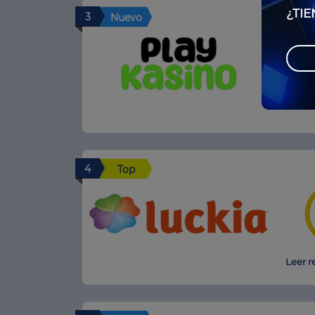
¿TIE
3
4
Leer 