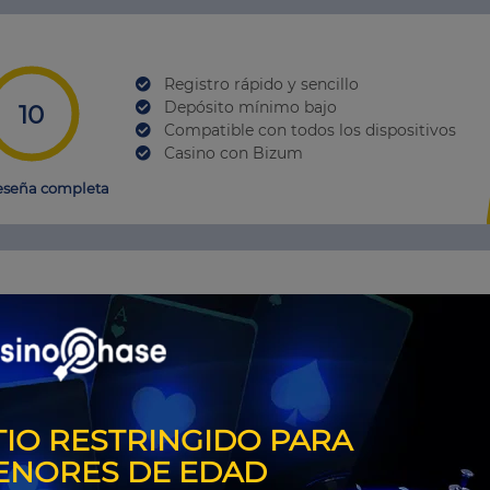
Registro rápido y sencillo
Depósito mínimo bajo
10
Compatible con todos los dispositivos
Casino con Bizum
reseña completa
Múltiples opciones de ruleta.
Amplias apuestas deportivas.
9.8
Atención al cliente 24/7.
Diversidad en métodos de pago.
reseña completa
TIO RESTRINGIDO PARA
ENORES DE EDAD