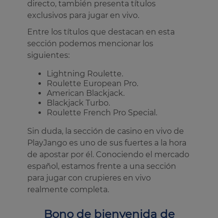
directo, también presenta títulos
exclusivos para jugar en vivo.
Entre los títulos que destacan en esta
sección podemos mencionar los
siguientes:
Lightning Roulette.
Roulette European Pro.
American Blackjack.
Blackjack Turbo.
Roulette French Pro Special.
Sin duda, la sección de casino en vivo de
PlayJango es uno de sus fuertes a la hora
de apostar por él. Conociendo el mercado
español, estamos frente a una sección
para jugar con crupieres en vivo
realmente completa.
Bono de bienvenida de