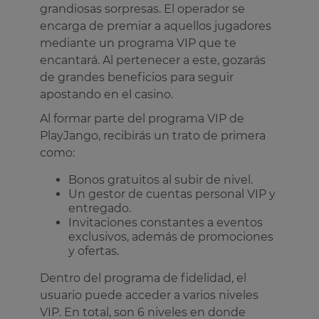
grandiosas sorpresas. El operador se
encarga de premiar a aquellos jugadores
mediante un programa VIP que te
encantará. Al pertenecer a este, gozarás
de grandes beneficios para seguir
apostando en el casino.
Al formar parte del programa VIP de
PlayJango, recibirás un trato de primera
como:
Bonos gratuitos al subir de nivel.
Un gestor de cuentas personal VIP y
entregado.
Invitaciones constantes a eventos
exclusivos, además de promociones
y ofertas.
Dentro del programa de fidelidad, el
usuario puede acceder a varios niveles
VIP. En total, son 6 niveles en donde