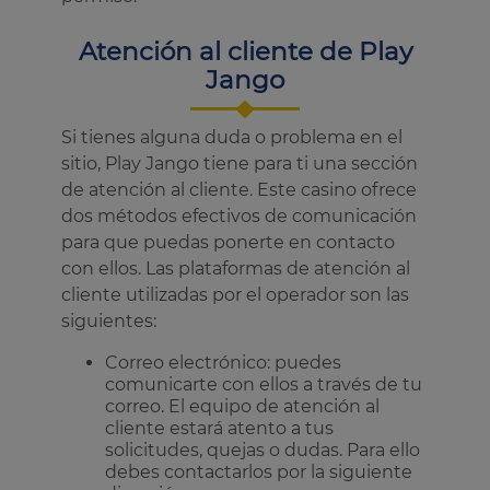
Atención al cliente de Play
Jango
Si tienes alguna duda o problema en el
sitio, Play Jango tiene para ti una sección
de atención al cliente. Este casino ofrece
dos métodos efectivos de comunicación
para que puedas ponerte en contacto
con ellos. Las plataformas de atención al
cliente utilizadas por el operador son las
siguientes:
Correo electrónico: puedes
comunicarte con ellos a través de tu
correo. El equipo de atención al
cliente estará atento a tus
solicitudes, quejas o dudas. Para ello
debes contactarlos por la siguiente