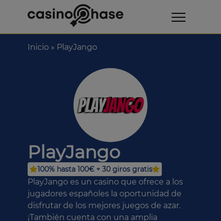
Inicio
»
PlayJango
PlayJango
100% hasta 100€ + 30 giros gratis
PlayJango es un casino que ofrece a los
jugadores españoles la oportunidad de
disfrutar de los mejores juegos de azar.
¡También cuenta con una amplia