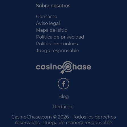
Sobre nosotros
Contacto
Aviso legal
Mapa del sitio
Política de privacidad
Política de cookies
Juego responsable
Blog
Redactor
CasinoChase.com ©️ 2026 - Todos los derechos
reservados - Juega de manera responsable