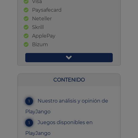
Visa
Paysafecard
Neteller
Skrill
ApplePay
Bizum
CONTENIDO
Nuestro análisis y opinión de
PlayJango
Juegos disponibles en
PlayJango