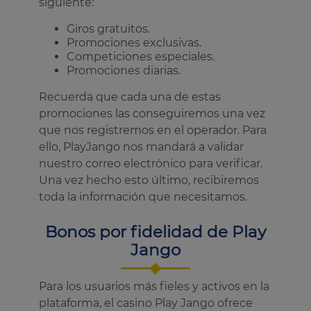
siguiente:
Giros gratuitos.
Promociones exclusivas.
Competiciones especiales.
Promociones diarias.
Recuerda que cada una de estas
promociones las conseguiremos una vez
que nos registremos en el operador. Para
ello, PlayJango nos mandará a validar
nuestro correo electrónico para verificar.
Una vez hecho esto último, recibiremos
toda la información que necesitamos.
Bonos por fidelidad de Play
Jango
Para los usuarios más fieles y activos en la
plataforma, el casino Play Jango ofrece