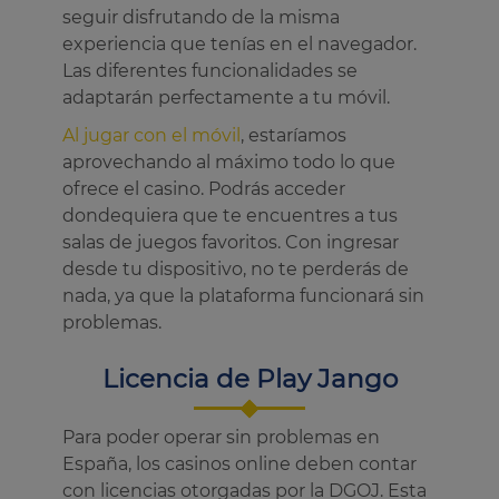
seguir disfrutando de la misma
experiencia que tenías en el navegador.
Las diferentes funcionalidades se
adaptarán perfectamente a tu móvil.
Al jugar con el móvil
, estaríamos
aprovechando al máximo todo lo que
ofrece el casino. Podrás acceder
dondequiera que te encuentres a tus
salas de juegos favoritos. Con ingresar
desde tu dispositivo, no te perderás de
nada, ya que la plataforma funcionará sin
problemas.
Licencia de Play Jango
Para poder operar sin problemas en
España, los casinos online deben contar
con licencias otorgadas por la DGOJ. Esta