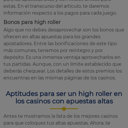
estas. En el transcurso del artículo, te daremos
información respecto a los pagos para cada juego.
Bonos para high roller
Algo que no debes desaprovechar son los bonos que
ofrecen en altas apuestas para los grandes
apostadores. Entre las bonificaciones de este tipo
más comunes, tenemos por reintegro y por
depósito. Es una inmensa ventaja aprovecharlos en
tus partidas. Aunque, con un límite establecido que
deberás chequear. Los detalles de estos premios los
encuentras en las mismas páginas de los casinos.
Aptitudes para ser un high roller en
los casinos con apuestas altas
Antes te mostramos la lista de los mejores casinos
para que coloques tus altas apuestas. Ahora, te