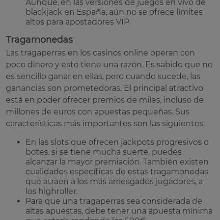
Aunque, en las versiones de juegos en vivo de
blackjack en España, aún no se ofrece límites
altos para apostadores VIP.
Tragamonedas
Las tragaperras en los casinos online operan con
poco dinero y esto tiene una razón. Es sabido que no
es sencillo ganar en ellas, pero cuando sucede, las
ganancias son prometedoras. El principal atractivo
está en poder ofrecer premios de miles, incluso de
millones de euros con apuestas pequeñas. Sus
características más importantes son las siguientes:
En las slots que ofrecen jackpots progresivos o
botes, si se tiene mucha suerte, puedes
alcanzar la mayor premiación. También existen
cualidades específicas de estas tragamonedas
que atraen a los más arriesgados jugadores, a
los highroller.
Para que una tragaperras sea considerada de
altas apuestas, debe tener una apuesta mínima