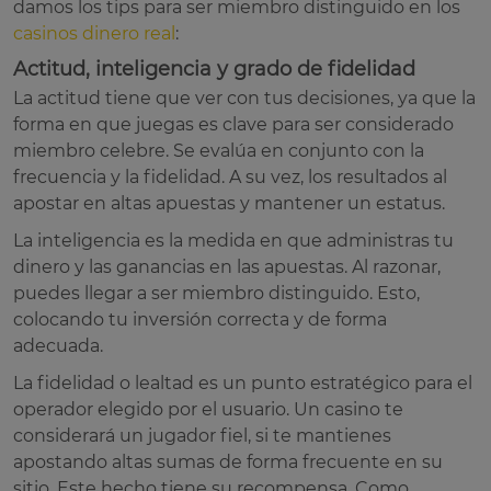
damos los tips para ser miembro distinguido en los
casinos dinero real
:
Actitud, inteligencia y grado de fidelidad
La actitud tiene que ver con tus decisiones, ya que la
forma en que juegas es clave para ser considerado
miembro celebre. Se evalúa en conjunto con la
frecuencia y la fidelidad. A su vez, los resultados al
apostar en altas apuestas y mantener un estatus.
La inteligencia es la medida en que administras tu
dinero y las ganancias en las apuestas. Al razonar,
puedes llegar a ser miembro distinguido. Esto,
colocando tu inversión correcta y de forma
adecuada.
La fidelidad o lealtad es un punto estratégico para el
operador elegido por el usuario. Un casino te
considerará un jugador fiel, si te mantienes
apostando altas sumas de forma frecuente en su
sitio. Este hecho tiene su recompensa. Como