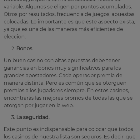
variable. Algunos se eligen por puntos acumulados.
Otros por resultados, frecuencia de juegos, apuestas
colocadas. Lo importante es que este aspecto exista,
ya que es una de las maneras más eficientes de
elección.
Bonos.
Un buen casino con altas apuestas debe tener
ganancias en bonos muy significativos para los
grandes apostadores. Cada operador premia de
manera distinta. Pero es común que se otorguen
premios a los jugadores siempre. En estos casinos,
encontrarás las mejores promos de todas las que se
otorgan por jugar en la web.
La seguridad.
Este punto es indispensable para colocar que todos
los casinos de nuestra lista son seguros. Es decir, que