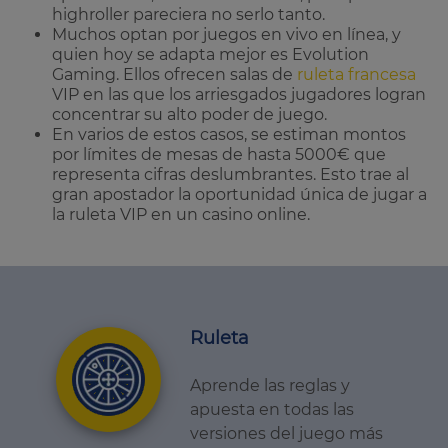
highroller pareciera no serlo tanto.
Muchos optan por juegos en vivo en línea, y
quien hoy se adapta mejor es Evolution
Gaming. Ellos ofrecen salas de
ruleta francesa
VIP en las que los arriesgados jugadores logran
concentrar su alto poder de juego.
En varios de estos casos, se estiman montos
por límites de mesas de hasta 5000€ que
representa cifras deslumbrantes. Esto trae al
gran apostador la oportunidad única de jugar a
la ruleta VIP en un casino online.
Ruleta
Aprende las reglas y
apuesta en todas las
versiones del juego más