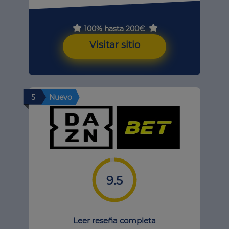
100% hasta 200€
Visitar sitio
5
9.5
Leer reseña completa