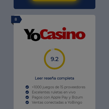
8
9.2
Leer reseña completa
+1000 juegos de 15 proveedores
Excelentes ruletas en vivo
Pagos con Apple Pay y Bizum
Ventas conectadas a YoBingo