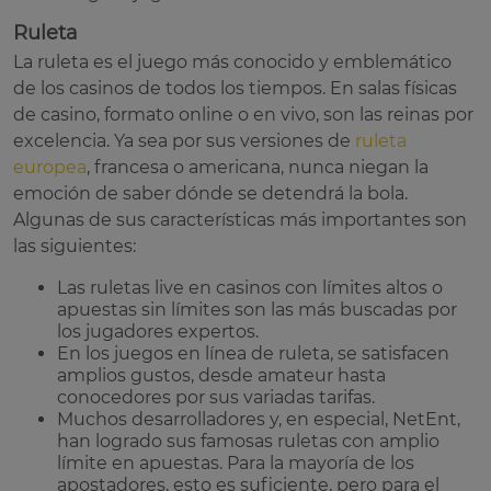
Ruleta
La ruleta es el juego más conocido y emblemático
de los casinos de todos los tiempos. En salas físicas
de casino, formato online o en vivo, son las reinas por
excelencia. Ya sea por sus versiones de
ruleta
europea
, francesa o americana, nunca niegan la
emoción de saber dónde se detendrá la bola.
Algunas de sus características más importantes son
las siguientes:
Las ruletas live en casinos con límites altos o
apuestas sin límites son las más buscadas por
los jugadores expertos.
En los juegos en línea de ruleta, se satisfacen
amplios gustos, desde amateur hasta
conocedores por sus variadas tarifas.
Muchos desarrolladores y, en especial, NetEnt,
han logrado sus famosas ruletas con amplio
límite en apuestas. Para la mayoría de los
apostadores, esto es suficiente, pero para el