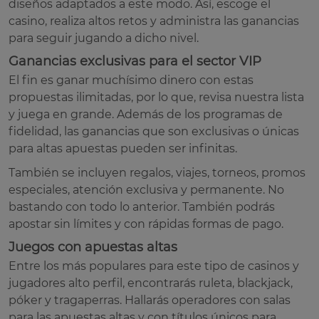
diseños adaptados a este modo. Así, escoge el
casino, realiza altos retos y administra las ganancias
para seguir jugando a dicho nivel.
Ganancias exclusivas para el sector VIP
El fin es ganar muchísimo dinero con estas
propuestas ilimitadas, por lo que, revisa nuestra lista
y juega en grande. Además de los programas de
fidelidad, las ganancias que son exclusivas o únicas
para altas apuestas pueden ser infinitas.
También se incluyen regalos, viajes, torneos, promos
especiales, atención exclusiva y permanente. No
bastando con todo lo anterior. También podrás
apostar sin límites y con rápidas formas de pago.
Juegos con apuestas altas
Entre los más populares para este tipo de casinos y
jugadores alto perfil, encontrarás ruleta, blackjack,
póker y tragaperras. Hallarás operadores con salas
para las apuestas altas y con títulos únicos para