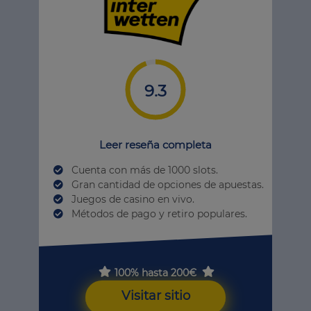
9.3
Leer reseña completa
Cuenta con más de 1000 slots.
Gran cantidad de opciones de apuestas.
Juegos de casino en vivo.
Métodos de pago y retiro populares.
100% hasta 200€
Visitar sitio