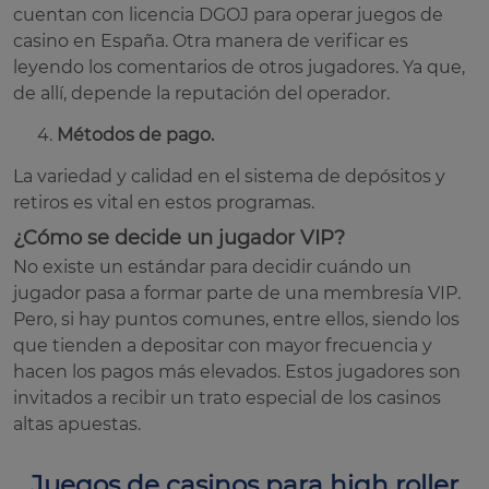
cuentan con licencia DGOJ para operar juegos de
casino en España. Otra manera de verificar es
leyendo los comentarios de otros jugadores. Ya que,
de allí, depende la reputación del operador.
Métodos de pago.
La variedad y calidad en el sistema de depósitos y
retiros es vital en estos programas.
¿Cómo se decide un jugador VIP?
No existe un estándar para decidir cuándo un
jugador pasa a formar parte de una membresía VIP.
Pero, si hay puntos comunes, entre ellos, siendo los
que tienden a depositar con mayor frecuencia y
hacen los pagos más elevados. Estos jugadores son
invitados a recibir un trato especial de los casinos
altas apuestas.
Juegos de casinos para high roller