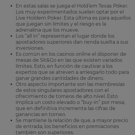
En estas salas se juega el Hold’em Texas Póker.
Los muy experimentados suelen optar por el
Live Holdem Poker. Esta última es para aquellos
que juegan sin límites y el riesgo es la
adrenalina que los mueve.
Los “all in” representan el lugar donde los
apostadores superiores dan rienda suelta a sus
inversiones.
Es común en los casinos online el disponer de
mesas de Sit&Go en las que existen variados
límites. Esto, en función de cautivar a los
expertos que se atreven a arriesgarlo todo para
ganar grandes cantidades de dinero.
Otro aspecto importante son las membresías
de estos singulares apostadores con el
ofrecimiento de torneos de alto nivel. Esto
implica un costo elevado o “buy-in” por mesa,
que en definitiva incrementa las cifras de
ganancias en torneo.
Se mantiene la relación de que, a mayor precio
de entrada, los beneficios en premiaciones
también son superiores.