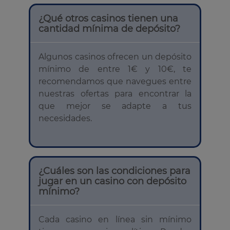
¿Qué otros casinos tienen una
cantidad mínima de depósito?
Algunos casinos ofrecen un depósito
mínimo de entre 1€ y 10€, te
recomendamos que navegues entre
nuestras ofertas para encontrar la
que mejor se adapte a tus
necesidades.
¿Cuáles son las condiciones para
jugar en un casino con depósito
mínimo?
Cada casino en línea sin mínimo