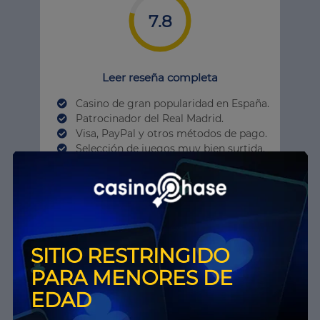
7.8
Leer reseña completa
Casino de gran popularidad en España.
Patrocinador del Real Madrid.
Visa, PayPal y otros métodos de pago.
Selección de juegos muy bien surtida.
100% hasta 200€
Visitar sitio
SITIO RESTRINGIDO
PARA MENORES DE
EDAD