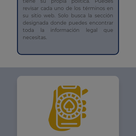
tiene su propia política. Puedes
revisar cada uno de los términos en
su sitio web. Solo busca la sección
designada donde puedes encontrar
toda la información legal que
necesitas.