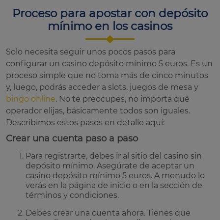
Proceso para apostar con depósito
mínimo en los casinos
Solo necesita seguir unos pocos pasos para
configurar un casino depósito mínimo 5 euros. Es un
proceso simple que no toma más de cinco minutos
y, luego, podrás acceder a slots, juegos de mesa y
bingo online
. No te preocupes, no importa qué
operador elijas, básicamente todos son iguales.
Describimos estos pasos en detalle aquí:
Crear una cuenta paso a paso
Para registrarte, debes ir al sitio del casino sin
depósito mínimo. Asegúrate de aceptar un
casino depósito mínimo 5 euros. A menudo lo
verás en la página de inicio o en la sección de
términos y condiciones.
Debes crear una cuenta ahora. Tienes que