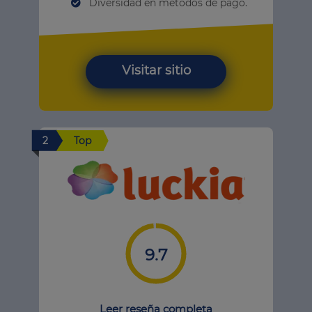
Diversidad en métodos de pago.
Visitar sitio
2
9.7
Leer reseña completa