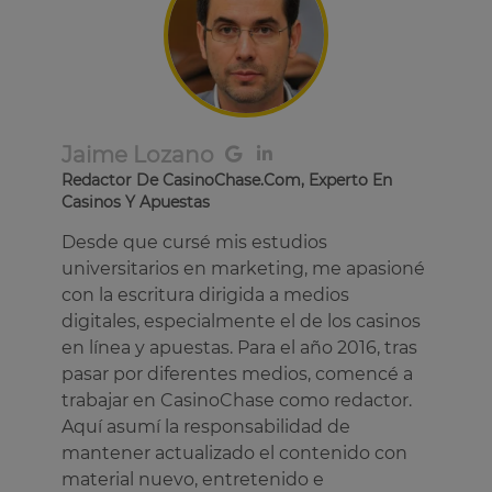
Jaime Lozano
Redactor De CasinoChase.com, Experto En
Casinos Y Apuestas
Desde que cursé mis estudios
universitarios en marketing, me apasioné
con la escritura dirigida a medios
digitales, especialmente el de los casinos
en línea y apuestas. Para el año 2016, tras
pasar por diferentes medios, comencé a
trabajar en CasinoChase como redactor.
Aquí asumí la responsabilidad de
mantener actualizado el contenido con
material nuevo, entretenido e