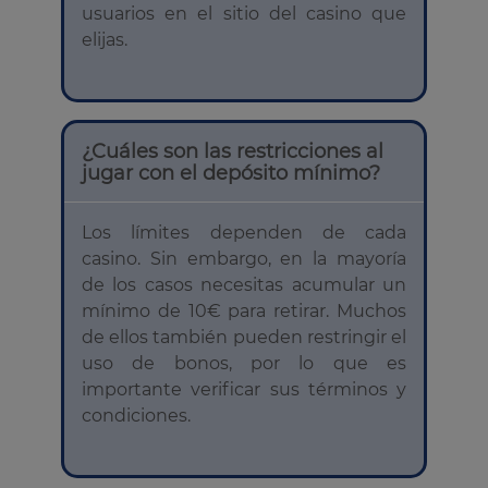
usuarios en el sitio del casino que
elijas.
¿Cuáles son las restricciones al
jugar con el depósito mínimo?
Los límites dependen de cada
casino. Sin embargo, en la mayoría
de los casos necesitas acumular un
mínimo de 10€ para retirar. Muchos
de ellos también pueden restringir el
uso de bonos, por lo que es
importante verificar sus términos y
condiciones.