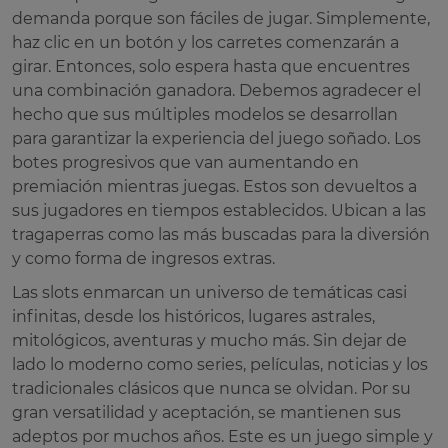
demanda porque son fáciles de jugar. Simplemente,
haz clic en un botón y los carretes comenzarán a
girar. Entonces, solo espera hasta que encuentres
una combinación ganadora. Debemos agradecer el
hecho que sus múltiples modelos se desarrollan
para garantizar la experiencia del juego soñado. Los
botes progresivos que van aumentando en
premiación mientras juegas. Estos son devueltos a
sus jugadores en tiempos establecidos. Ubican a las
tragaperras como las más buscadas para la diversión
y como forma de ingresos extras.
Las slots enmarcan un universo de temáticas casi
infinitas, desde los históricos, lugares astrales,
mitológicos, aventuras y mucho más. Sin dejar de
lado lo moderno como series, películas, noticias y los
tradicionales clásicos que nunca se olvidan. Por su
gran versatilidad y aceptación, se mantienen sus
adeptos por muchos años. Este es un juego simple y