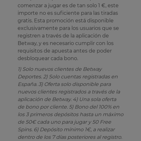
comenzar a jugar es de tan solo 1 €, este
importe no es suficiente para las tiradas
gratis. Esta promoción está disponible
exclusivamente para los usuarios que se
registren a través de la aplicación de
Betway, y es necesario cumplir con los
requisitos de apuesta antes de poder
desbloquear cada bono.
1) Solo nuevos clientes de Betway
Deportes. 2) Solo cuentas registradas en
España. 3) Oferta solo disponible para
nuevos clientes registrados a través de la
aplicación de Betway. 4) Una sola oferta
de bono por cliente. 5) Bono del 100% en
los 3 primeros depósitos hasta un máximo
de 50€ cada uno para jugar y 50 Free
Spins. 6) Depósito mínimo 1€, a realizar
dentro de los 7 días posteriores al registro.