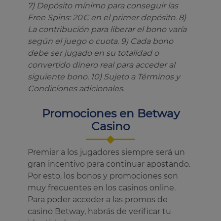
7) Depósito mínimo para conseguir las
Free Spins: 20€ en el primer depósito. 8)
La contribución para liberar el bono varía
según el juego o cuota. 9) Cada bono
debe ser jugado en su totalidad o
convertido dinero real para acceder al
siguiente bono. 10) Sujeto a Términos y
Condiciones adicionales.
Promociones en Betway
Casino
Premiar a los jugadores siempre será un
gran incentivo para continuar apostando.
Por esto, los bonos y promociones son
muy frecuentes en los casinos online.
Para poder acceder a las promos de
casino Betway, habrás de verificar tu