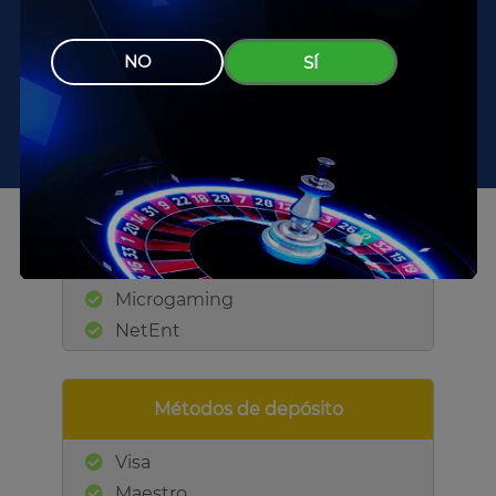
el póker no disponible
Limitados proveedores de juegos
NO
SÍ
Desarrolladores
Microgaming
NetEnt
Métodos de depósito
Visa
Maestro