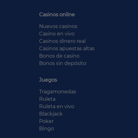
Casinos online
Nuevos casinos
Casino en vivo
Casinos dinero real
Casinos apuestas altas
Bonos de casino
Bonos sin depósito
Juegos
Tragamonedas
Ruleta
Ruleta en vivo
Blackjack
Poker
Bingo