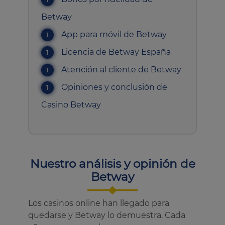
Betway
App para móvil de Betway
Licencia de Betway España
Atención al cliente de Betway
Opiniones y conclusión de
Casino Betway
Nuestro análisis y opinión de
Betway
Los casinos online han llegado para
quedarse y Betway lo demuestra. Cada