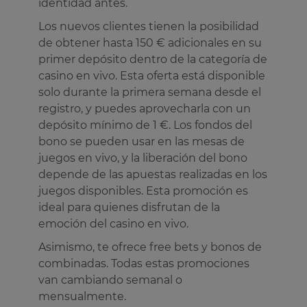
identidad antes.
Los nuevos clientes tienen la posibilidad
de obtener hasta 150 € adicionales en su
primer depósito dentro de la categoría de
casino en vivo. Esta oferta está disponible
solo durante la primera semana desde el
registro, y puedes aprovecharla con un
depósito mínimo de 1 €. Los fondos del
bono se pueden usar en las mesas de
juegos en vivo, y la liberación del bono
depende de las apuestas realizadas en los
juegos disponibles. Esta promoción es
ideal para quienes disfrutan de la
emoción del casino en vivo.
Asimismo, te ofrece free bets y bonos de
combinadas. Todas estas promociones
van cambiando semanal o
mensualmente.