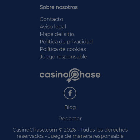
Sobre nosotros
Contacto
Aviso legal
Mapa del sitio
Política de privacidad
Política de cookies
Juego responsable
Blog
Redactor
CasinoChase.com ©️ 2026 - Todos los derechos
reservados - Juega de manera responsable