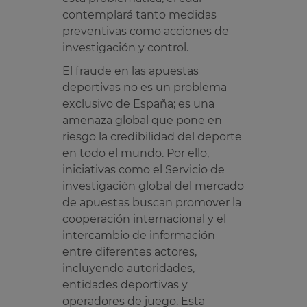
contemplará tanto medidas
preventivas como acciones de
investigación y control.
El fraude en las apuestas
deportivas no es un problema
exclusivo de España; es una
amenaza global que pone en
riesgo la credibilidad del deporte
en todo el mundo. Por ello,
iniciativas como el Servicio de
investigación global del mercado
de apuestas buscan promover la
cooperación internacional y el
intercambio de información
entre diferentes actores,
incluyendo autoridades,
entidades deportivas y
operadores de juego. Esta