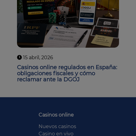
15 abril, 2026
Casinos online regulados en España:
obligaciones fiscales y cómo
reclamar ante la DGOJ
Casinos online
Nuevos casinos
Casino en vivo