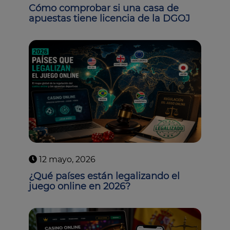
Cómo comprobar si una casa de
apuestas tiene licencia de la DGOJ
12 mayo, 2026
¿Qué países están legalizando el
juego online en 2026?