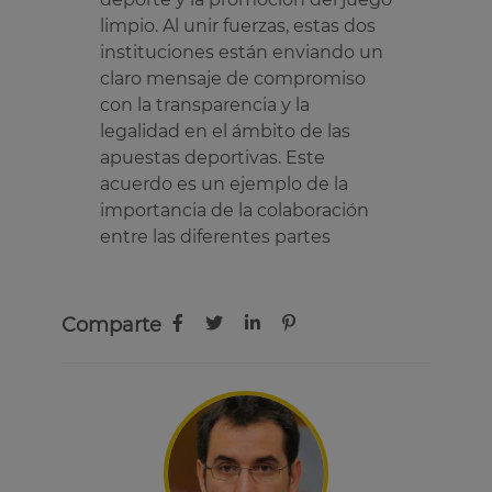
limpio. Al unir fuerzas, estas dos
instituciones están enviando un
claro mensaje de compromiso
con la transparencia y la
legalidad en el ámbito de las
apuestas deportivas. Este
acuerdo es un ejemplo de la
importancia de la colaboración
entre las diferentes partes
Comparte