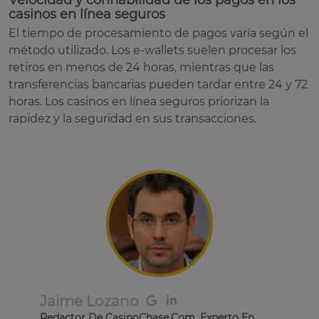
casinos en línea seguros
El tiempo de procesamiento de pagos varía según el
método utilizado. Los e-wallets suelen procesar los
retiros en menos de 24 horas, mientras que las
transferencias bancarias pueden tardar entre 24 y 72
horas. Los casinos en línea seguros priorizan la
rapidez y la seguridad en sus transacciones.
Jaime Lozano
Redactor De CasinoChase.com, Experto En