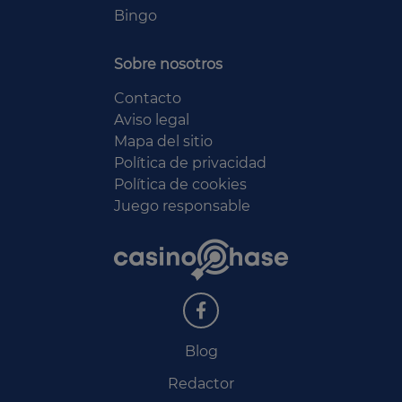
Bingo
Sobre nosotros
Contacto
Aviso legal
Mapa del sitio
Política de privacidad
Política de cookies
Juego responsable
Blog
Redactor