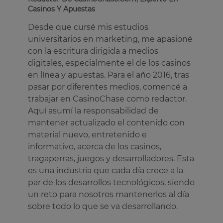
Casinos Y Apuestas
Desde que cursé mis estudios
universitarios en marketing, me apasioné
con la escritura dirigida a medios
digitales, especialmente el de los casinos
en línea y apuestas. Para el año 2016, tras
pasar por diferentes medios, comencé a
trabajar en CasinoChase como redactor.
Aquí asumí la responsabilidad de
mantener actualizado el contenido con
material nuevo, entretenido e
informativo, acerca de los casinos,
tragaperras, juegos y desarrolladores. Esta
es una industria que cada día crece a la
par de los desarrollos tecnológicos, siendo
un reto para nosotros mantenerlos al día
sobre todo lo que se va desarrollando.