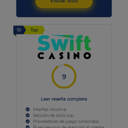
Visitar sitio
10
9
Leer reseña completa
Interfaz intuitiva.
Sección de slots top.
Proveedores de juego conocidos.
Buen servicio de atención al cliente.