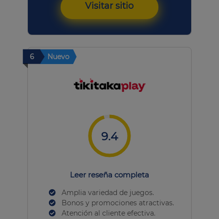
Visitar sitio
6
9.4
Leer reseña completa
Amplia variedad de juegos.
Bonos y promociones atractivas.
Atención al cliente efectiva.