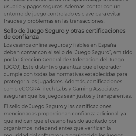
usuario y pagos seguros. Además, contar con un
entorno de juego controlado es clave para evitar
fraudes y problemas en las transacciones.
Sello de Juego Seguro y otras certificaciones
de confianza
Los casinos online seguros y fiables en España
deben contar con el sello de “Juego Seguro”, emitido
por la Dirección General de Ordenación del Juego
(DGOJ). Este distintivo garantiza que el operador
cumple con todas las normativas establecidas para
proteger a los jugadores. Además, certificaciones
como eCOGRA, iTech Labs y Gaming Associates
aseguran que los juegos sean justos y transparentes.
El sello de Juego Seguro y las certificaciones
mencionadas proporcionan confianza adicional, ya
que indican que el casino ha sido auditado por
organismos independientes que verifican la
seguridad del software y la equidad de los juegos.