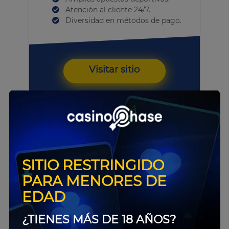
Atención al cliente 24/7.
Diversidad en métodos de pago.
Visitar sitio
3
SITIO RESTRINGIDO
PARA MENORES DE
EDAD
9.7
¿TIENES MÁS DE 18 AÑOS?