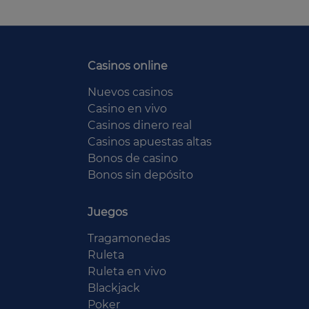
Casinos online
Nuevos casinos
Casino en vivo
Casinos dinero real
Casinos apuestas altas
Bonos de casino
Bonos sin depósito
Juegos
Tragamonedas
Ruleta
Ruleta en vivo
Blackjack
Poker