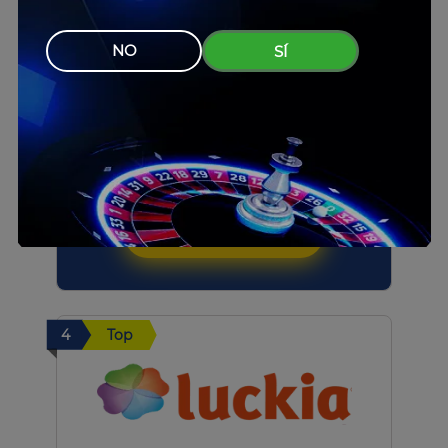
Múltiples opciones de ruleta
NO
SÍ
Amplias apuestas deportivas
Atención al cliente 24/7
Diversidad en métodos de pago
100% hasta 100€ + 50 Giros gratis
Visitar sitio
4