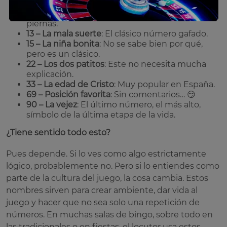
patito.
11 – Las piernas
: Dos unos juntitos parecen unas
piernas.
13 – La mala suerte
: El clásico número gafado.
15 – La niña bonita
: No se sabe bien por qué,
pero es un clásico.
22 – Los dos patitos
: Este no necesita mucha
explicación.
33 – La edad de Cristo
: Muy popular en España.
69 – Posición favorita
: Sin comentarios… 😏
90 – La vejez
: El último número, el más alto,
símbolo de la última etapa de la vida.
¿Tiene sentido todo esto?
Pues depende. Si lo ves como algo estrictamente
lógico, probablemente no. Pero si lo entiendes como
parte de la cultura del juego, la cosa cambia. Estos
nombres sirven para crear ambiente, dar vida al
juego y hacer que no sea solo una repetición de
números. En muchas salas de bingo, sobre todo en
las tradicionales o en fiestas, el locutor usa estos