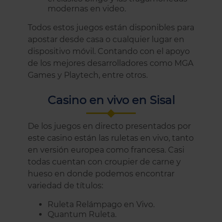
modernas en video.
Todos estos juegos están disponibles para
apostar desde casa o cualquier lugar en
dispositivo móvil. Contando con el apoyo
de los mejores desarrolladores como MGA
Games y Playtech, entre otros.
Casino en vivo en Sisal
De los juegos en directo presentados por
este casino están las ruletas en vivo, tanto
en versión europea como francesa. Casi
todas cuentan con croupier de carne y
hueso en donde podemos encontrar
variedad de títulos:
Ruleta Relámpago en Vivo.
Quantum Ruleta.