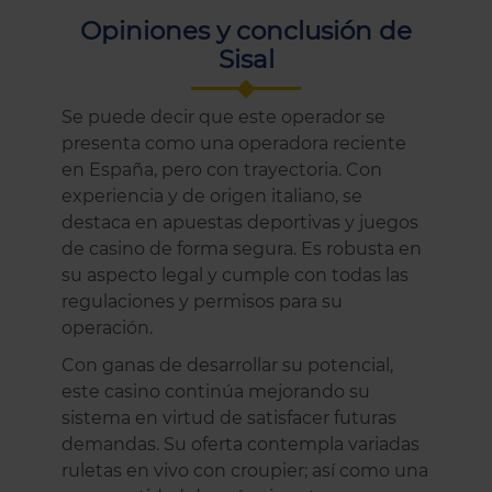
Opiniones y conclusión de
Sisal
Se puede decir que este operador se
presenta como una operadora reciente
en España, pero con trayectoria. Con
experiencia y de origen italiano, se
destaca en apuestas deportivas y juegos
de casino de forma segura. Es robusta en
su aspecto legal y cumple con todas las
regulaciones y permisos para su
operación.
Con ganas de desarrollar su potencial,
este casino continúa mejorando su
sistema en virtud de satisfacer futuras
demandas. Su oferta contempla variadas
ruletas en vivo con croupier; así como una