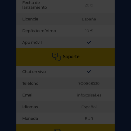
Fecha de
2019
lanzamiento
Licencia
España
Depósito mínimo
10 €
App móvil
Soporte
Chat en vivo
Teléfono
900868530
Email
info@sisal.es
Idiomas
Español
Moneda
EUR