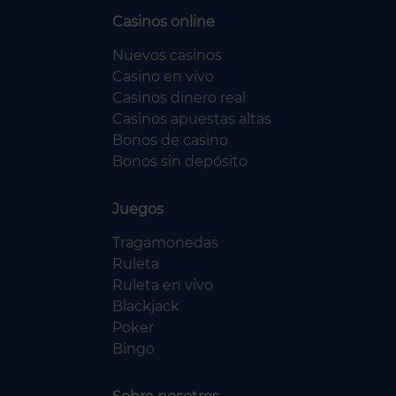
Casinos online
Nuevos casinos
Casino en vivo
Casinos dinero real
Casinos apuestas altas
Bonos de casino
Bonos sin depósito
Juegos
Tragamonedas
Ruleta
Ruleta en vivo
Blackjack
Poker
Bingo