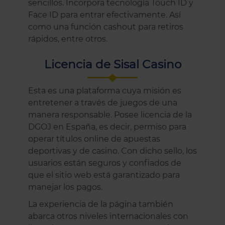
sencillos. Incorpora tecnología Touch ID y
Face ID para entrar efectivamente. Así
como una función cashout para retiros
rápidos, entre otros.
Licencia de Sisal Casino
Esta es una plataforma cuya misión es
entretener a través de juegos de una
manera responsable. Posee licencia de la
DGOJ en España, es decir, permiso para
operar títulos online de apuestas
deportivas y de casino. Con dicho sello, los
usuarios están seguros y confiados de
que el sitio web está garantizado para
manejar los pagos.
La experiencia de la página también
abarca otros niveles internacionales con