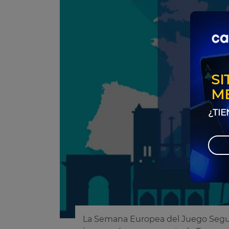
SI
M
¿TIE
La Semana Europea del Juego Segur