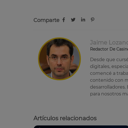
Comparte
Jaime Lozan
Redactor De Casin
Desde que cursé 
digitales, especi
comencé a traba
contenido con ma
desarrolladores. 
para nosotros ma
Artículos relacionados