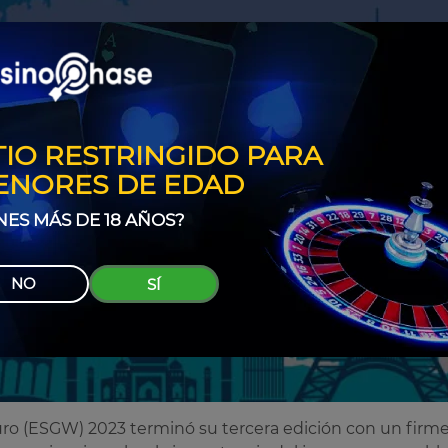
TIO RESTRINGIDO PARA
ENORES DE EDAD
NES MÁS DE 18 AÑOS?
NO
SÍ
o (ESGW) 2023 terminó su tercera edición con un firme