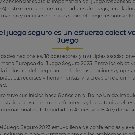
concienciar sobre la importancia del juego responsable
, este evento reúne a operadores de juego, reguladores
ormación y recursos cruciales sobre el juego responsable.
 juego seguro es un esfuerzo colectivo 
Juego
dades nacionales, 18 operadores y múltiples asociacione
a Semana Europea del Juego Seguro 2023. Entre los objeti
la industria del juego, autoridades, asociaciones y oper
ráctica, recursos y herramientas, y la creación de un m
ad.
 tuvo sus inicios hace 6 años en el Reino Unido, impu
, esta iniciativa ha cruzado fronteras y ha obtenido el r
Internacional de Integridad en Apuestas (IBIA) y de paíse
 Juego Seguro 2023 estuvo llena de conferencias y even
 incluyen el apoyo y tratamiento de los problemas relac