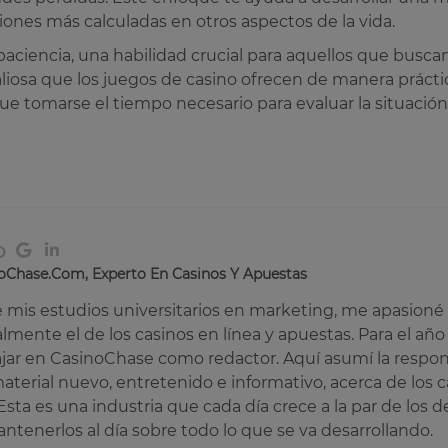
iones más calculadas en otros aspectos de la vida.
aciencia, una habilidad crucial para aquellos que buscan
liosa que los juegos de casino ofrecen de manera práctica
que tomarse el tiempo necesario para evaluar la situación
o
oChase.com, Experto En Casinos Y Apuestas
mis estudios universitarios en marketing, me apasioné c
almente el de los casinos en línea y apuestas. Para el año
jar en CasinoChase como redactor. Aquí asumí la respon
terial nuevo, entretenido e informativo, acerca de los ca
Esta es una industria que cada día crece a la par de los d
ntenerlos al día sobre todo lo que se va desarrollando.