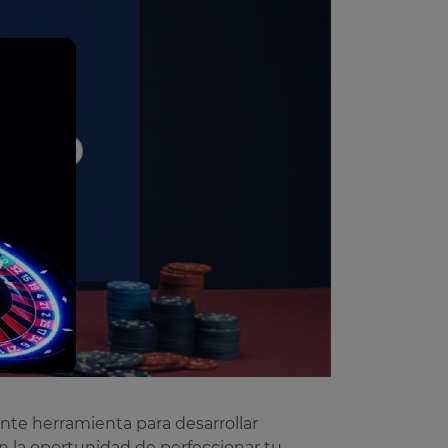
nte herramienta para desarrollar
n la oportunidad de perfeccionar tu