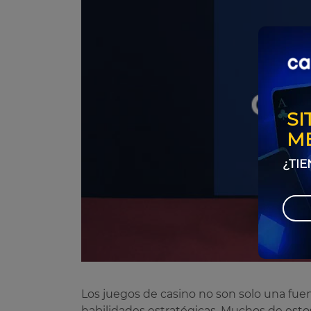
SI
M
¿TIE
Los juegos de casino no son solo una fu
habilidades estratégicas. Muchos de esto