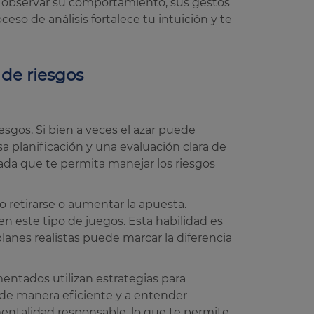
ca observar su comportamiento, sus gestos
eso de análisis fortalece tu intuición y te
 de riesgos
esgos. Si bien a veces el azar puede
a planificación y una evaluación clara de
ada que te permita manejar los riesgos
 retirarse o aumentar la apuesta.
en este tipo de juegos. Esta habilidad es
planes realistas puede marcar la diferencia
entados utilizan estrategias para
 de manera eficiente y a entender
mentalidad responsable, lo que te permite