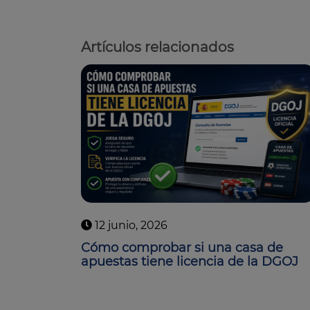
Artículos relacionados
12 junio, 2026
Cómo comprobar si una casa de
apuestas tiene licencia de la DGOJ