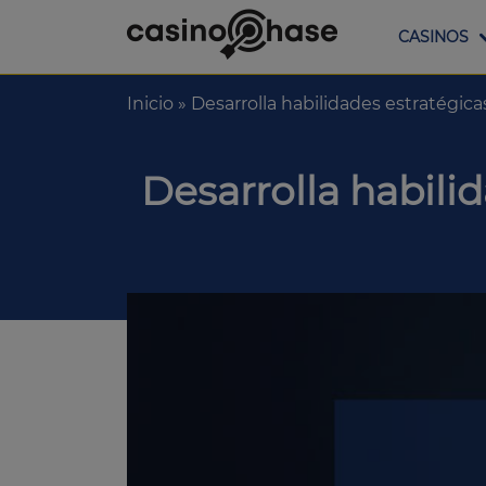
CASINOS
Inicio
»
Desarrolla habilidades estratégica
Desarrolla habili