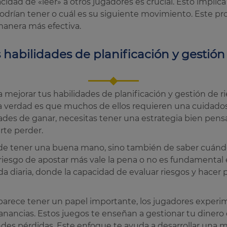
cidad de «leer» a otros jugadores es crucial. Esto impli
drían tener o cuál es su siguiente movimiento. Este proc
manera más efectiva.
 habilidades de planificación y gestión
mejorar tus habilidades de planificación y gestión de ri
 la verdad es que muchos de ellos requieren una cuidados
dades de ganar, necesitas tener una estrategia bien pens
rte perder.
ta de tener una buena mano, sino también de saber cuándo
l riesgo de apostar más vale la pena o no es fundamental 
da diaria, donde la capacidad de evaluar riesgos y hacer 
 parece tener un papel importante, los jugadores experim
nancias. Estos juegos te enseñan a gestionar tu dinero
ndes pérdidas. Este enfoque te ayuda a desarrollar una 