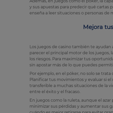
Además, en juegos como el póker, la capa
y sus apuestas para predecir qué cartas po
enseña a leer situaciones o personas de 
Mejora tus
Los juegos de casino también te ayudan a 
parecer el principal motor de los juegos,
los riesgos. Para maximizar tus oportuni
sin apostar más de lo que puedes permiti
Por ejemplo, en el póker, no solo se tra
Planificar tus movimientos y evaluar si e
transferible a muchas situaciones de la vi
entre el éxito y el fracaso.
En juegos como la ruleta, aunque el azar
minimizar sus pérdidas y aumentar sus ga
cuándo es mejor retirarse para evitar gra