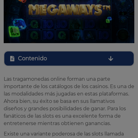
Contenido
Las tragamonedas online forman una parte
importante de los catálogos de los casinos. Es una de
las modalidades más jugadas en estas plataformas.
Ahora bien, su éxito se basa en sus llamativos
diseños y grandes posibilidades de ganar. Para los
fanáticos de las slots es una excelente forma de
entretenerse mientras obtienen ganancias.
Existe una variante poderosa de las slots llamada