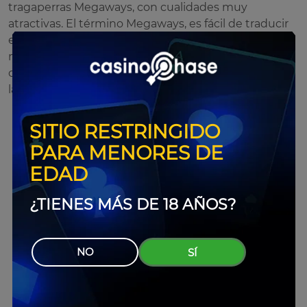
tragaperras Megaways, con cualidades muy
atractivas. El término Megaways, es fácil de traducir
en español “Mega maneras”, que llevándolo al
mundo de estas máquinas podemos deducirlo
como “más combinaciones para ganar”. Veamos qué
las hace tan solicitadas.
Características de las slots
SITIO RESTRINGIDO
Megaways
PARA MENORES DE
EDAD
Es probable que antes de elegir una slot,
te detengas un momento a verificar si
¿TIENES MÁS DE 18 AÑOS?
contiene las características que deseas.
Tienes que determinar qué aspectos
prefieres entre tanta variedad. En el caso
NO
SÍ
de las Megaways,
tienen más de cien mil
líneas de pago disponibles
para los
jugadores. Eso sucede porque se