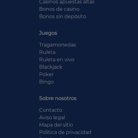
Casinos apuestas altas
Bonos de casino
Bonos sin depósito
Juegos
Tragamonedas
Ruleta
Ruleta en vivo
Blackjack
Poker
Bingo
Sobre nosotros
Contacto
Aviso legal
Mapa del sitio
Política de privacidad