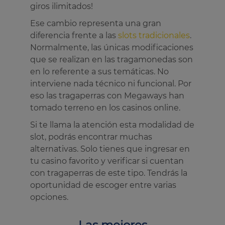
giros ilimitados!
Ese cambio representa una gran
diferencia frente a las
slots tradicionales
.
Normalmente, las únicas modificaciones
que se realizan en las tragamonedas son
en lo referente a sus temáticas. No
interviene nada técnico ni funcional. Por
eso las tragaperras con Megaways han
tomado terreno en los casinos online.
Si te llama la atención esta modalidad de
slot, podrás encontrar muchas
alternativas. Solo tienes que ingresar en
tu casino favorito y verificar si cuentan
con tragaperras de este tipo. Tendrás la
oportunidad de escoger entre varias
opciones.