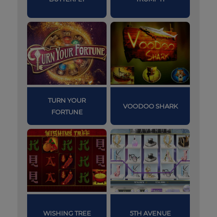
TURN YOUR
VOODOO SHARK
FORTUNE
WISHING TREE
5TH AVENUE