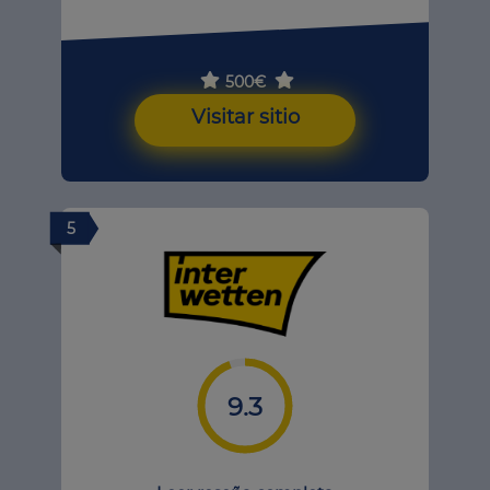
500€
Visitar sitio
5
9.3