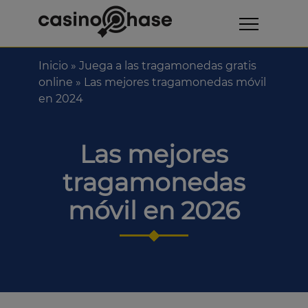
Inicio
»
Juega a las tragamonedas gratis
online
»
Las mejores tragamonedas móvil
en 2024
Las mejores
tragamonedas
móvil en 2026