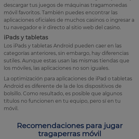
descargar tus juegos de máquinas tragamonedas
móvil favoritos. También puedes encontrar las
aplicaciones oficiales de muchos casinos o ingresar a
tu navegador e ir directo al sitio web del casino.
iPads y tabletas
Los iPads y tabletas Android pueden caer en las
categorías anteriores, sin embargo, hay diferencias
sutiles. Aunque estas usan las mismas tiendas que
los móviles, las aplicaciones no son iguales.
La optimización para aplicaciones de iPad o tabletas
Android es diferente de la de los dispositivos de
bolsillo. Como resultado, es posible que algunos
títulos no funcionen en tu equipo, pero sí en tu
móvil.
Recomendaciones para jugar
tragaperras móvil