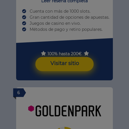
Leer reseña completa
Cuenta con más de 1000 slots.
Gran cantidad de opciones de apuestas.
Juegos de casino en vivo.
Métodos de pago y retiro populares.
100% hasta 200€
Visitar sitio
6