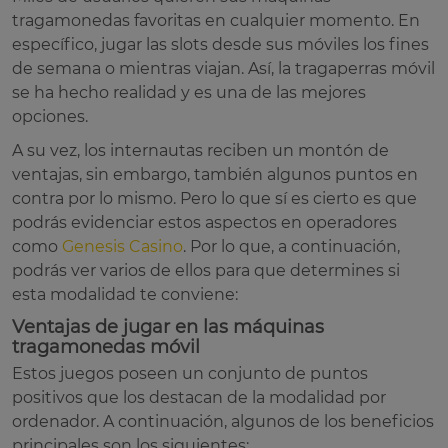
tragamonedas favoritas en cualquier momento. En
específico, jugar las slots desde sus móviles los fines
de semana o mientras viajan. Así, la tragaperras móvil
se ha hecho realidad y es una de las mejores
opciones.
A su vez, los internautas reciben un montón de
ventajas, sin embargo, también algunos puntos en
contra por lo mismo. Pero lo que sí es cierto es que
podrás evidenciar estos aspectos en operadores
como
Genesis Casino
. Por lo que, a continuación,
podrás ver varios de ellos para que determines si
esta modalidad te conviene:
Ventajas de jugar en las máquinas
tragamonedas móvil
Estos juegos poseen un conjunto de puntos
positivos que los destacan de la modalidad por
ordenador. A continuación, algunos de los beneficios
principales son los siguientes: