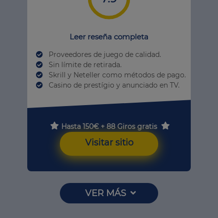
Leer reseña completa
Proveedores de juego de calidad.
Sin límite de retirada.
Skrill y Neteller como métodos de pago.
Casino de prestígio y anunciado en TV.
Hasta 150€ + 88 Giros gratis
Visitar sitio
VER MÁS