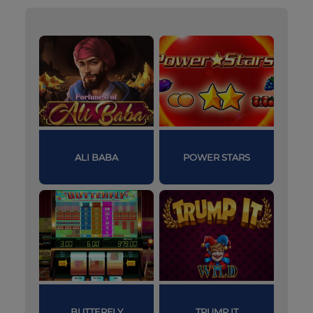
BORRAR
FILTRAR SLOTS
DESARROLLADOR
TEMÁTICA
CARACTERÍSTICAS
CARRETES
LÍNEAS DE PAGO
ALI BABA
POWER STARS
RTP
BUSCAR
BUTTERFLY
TRUMP IT