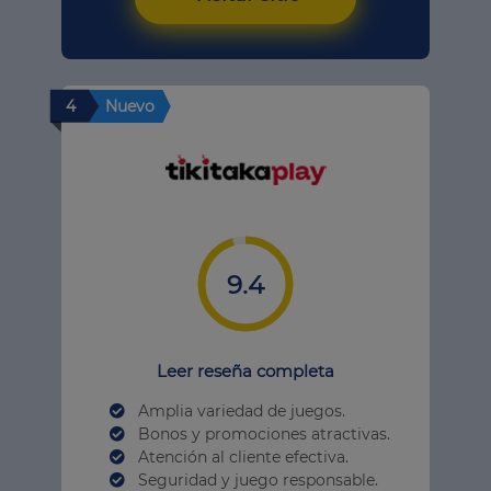
4
9.4
Leer reseña completa
Amplia variedad de juegos.
Bonos y promociones atractivas.
Atención al cliente efectiva.
Seguridad y juego responsable.