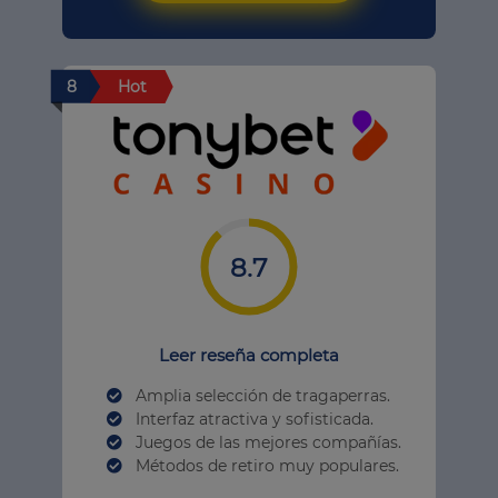
8
8.7
Leer reseña completa
Amplia selección de tragaperras.
Interfaz atractiva y sofisticada.
Juegos de las mejores compañías.
Métodos de retiro muy populares.