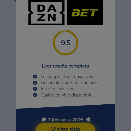
9.5
Leer reseña completa
Los juegos más buscados.
Desarrolladores reconocidos.
Interfaz intuitiva.
Casino en vivo disponible.
200% hasta 200€
Visitar sitio