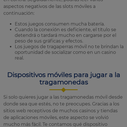
aspectos negativos de las slots móviles a
continuación:
Estos juegos consumen mucha batería.
Cuando la conexión es deficiente, el título se
detendrá o tardará mucho en cargarse por el
peso de sus gráficas y efectos.
Los juegos de tragaperras móvil no te brindan la
oportunidad de socializar como en un casino
real.
Dispositivos móviles para jugar a la
tragamonedas
Si solo quieres jugar a las tragamonedas móvil desde
donde sea que estés, no te preocupes. Gracias a los
sitios web receptivos de muchos casinos y tiendas
de aplicaciones móviles, este aspecto se volvió
mucho más fácil. Te contamos qué dispositivo