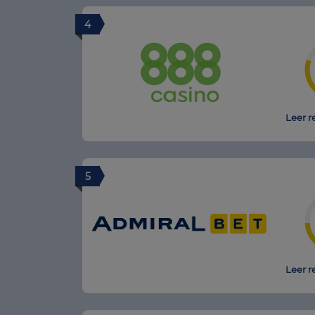
4
Leer 
5
Leer 