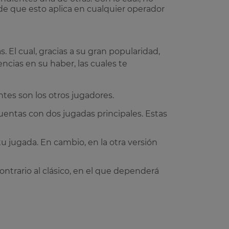
e que esto aplica en cualquier operador
 El cual, gracias a su gran popularidad,
ncias en su haber, las cuales te
ntes son los otros jugadores.
uentas con dos jugadas principales. Estas
tu jugada. En cambio, en la otra versión
ntrario al clásico, en el que dependerá