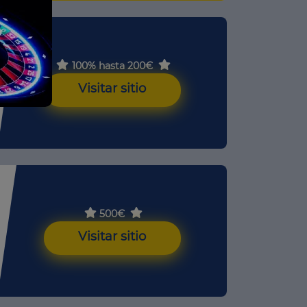
100% hasta 200€
Visitar sitio
500€
Visitar sitio