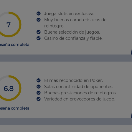
Juega slots en exclusiva.
Muy buenas características de
7
reintegro.
Buena selección de juegos.
Casino de confianza y fiable.
reseña completa
El más reconocido en Poker.
Salas con infinidad de oponentes.
6.8
Buenas prestaciones de reintegros.
Variedad en proveedores de juego.
reseña completa