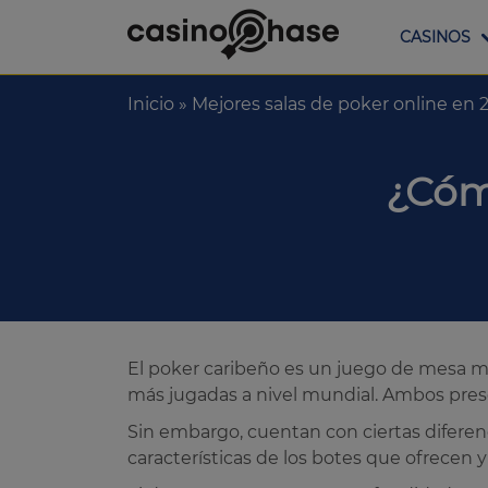
CASINOS
Inicio
»
Mejores salas de poker online en 
¿Cóm
El poker caribeño es un juego de mesa muy
más jugadas a nivel mundial. Ambos prese
Sin embargo, cuentan con ciertas diferenc
características de los botes que ofrecen 