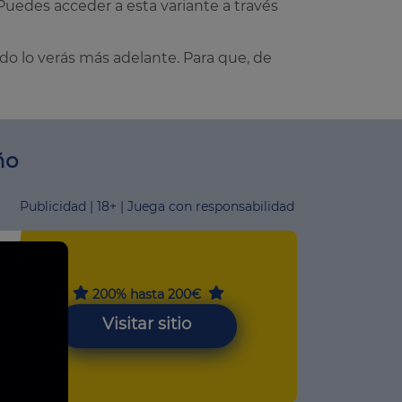
Puedes acceder a esta variante a través
todo lo verás más adelante. Para que, de
ño
Publicidad | 18+ | Juega con responsabilidad
200% hasta 200€
Visitar sitio