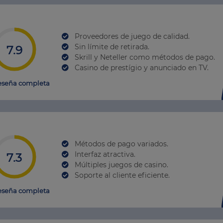
Proveedores de juego de calidad.
Sin límite de retirada.
7.9
Skrill y Neteller como métodos de pago.
Casino de prestígio y anunciado en TV.
reseña completa
Métodos de pago variados.
Interfaz atractiva.
7.3
Múltiples juegos de casino.
Soporte al cliente eficiente.
reseña completa