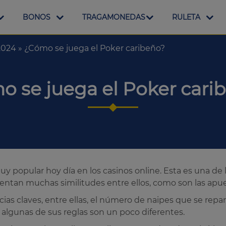
BONOS
TRAGAMONEDAS
RULETA
2024
»
¿Cómo se juega el Poker caribeño?
o se juega el Poker cari
 popular hoy día en los casinos online. Esta es una de l
ntan muchas similitudes entre ellos, como son las apue
ias claves, entre ellas, el número de naipes que se repa
y algunas de sus reglas son un poco diferentes.