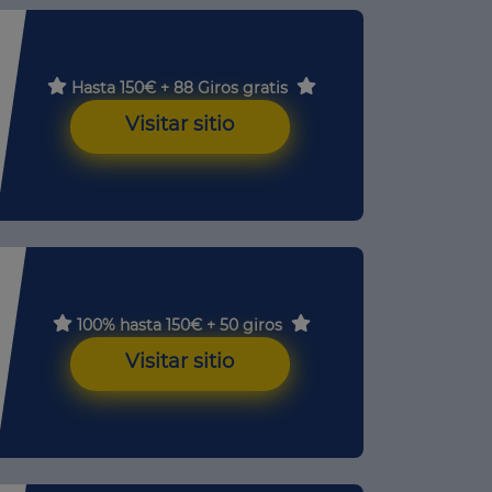
Hasta 150€ + 88 Giros gratis
Visitar sitio
100% hasta 150€ + 50 giros
Visitar sitio