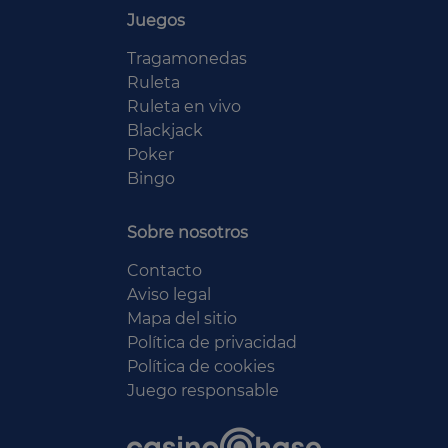
Juegos
Tragamonedas
Ruleta
Ruleta en vivo
Blackjack
Poker
Bingo
Sobre nosotros
Contacto
Aviso legal
Mapa del sitio
Política de privacidad
Política de cookies
Juego responsable