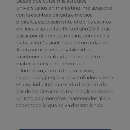
Desde que cursé mis estudios
universitarios en marketing, me apasioné
con la escritura dirigida a medios
digitales, especialmente el de los casinos
en línea y apuestas. Para el año 2016, tras
pasar por diferentes medios, comencé a
trabajar en CasinoChase como redactor.
Aquí asumí la responsabilidad de
mantener actualizado el contenido con
material nuevo, entretenido e
informativo, acerca de los casinos,
tragaperras, juegos y desarrolladores. Esta
es una industria que cada día crece a la
par de los desarrollos tecnológicos, siendo
un reto para nosotros mantenerlos al día
sobre todo lo que se va desarrollando.