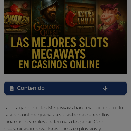
Contenido
Las tragamonedas Megaways han revolucionado los
casinos online gracias a su sistema de rodillos
dinámicos y miles de formas de ganar. Con
mecánicas innovadoras, giros explosivos y