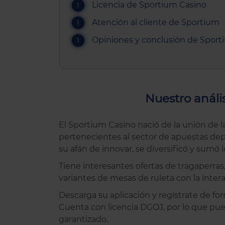
Licencia de Sportium Casino
Atención al cliente de Sportium
Opiniones y conclusión de Spor
Nuestro análi
El Sportium Casino nació de la unión de 
pertenecientes al sector de apuestas dep
su afán de innovar, se diversificó y sumó
Tiene interesantes ofertas de tragaperras,
variantes de mesas de ruleta con la inter
Descarga su aplicación y regístrate de f
Cuenta con licencia DGOJ, por lo que pued
garantizado.