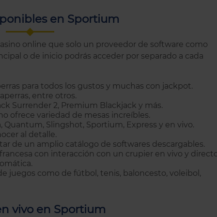
ponibles en Sportium
casino online que solo un proveedor de software como
incipal o de inicio podrás acceder por separado a cada
perras para todos los gustos y muchas con jackpot.
gaperras, entre otros.
kjack Surrender 2, Premium Blackjack y más.
ino ofrece variedad de mesas increíbles.
a, Quantum, Slingshot, Sportium, Express y en vivo.
ocer al detalle.
utar de un amplio catálogo de softwares descargables.
 francesa con interacción con un crupier en vivo y directo
tomática.
e juegos como de fútbol, tenis, baloncesto, voleibol,
en vivo en Sportium