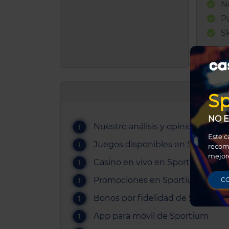
Ne
Pa
Sk
S
NO E
Nuestro análisis y opinión de Sp
Este c
Juegos disponibles en Sportium
recom
mejore
Casino en vivo en Sportium
Promociones en Sportium Casin
CO
Bonos por fidelidad de Sportium
App para móvil de Sportium