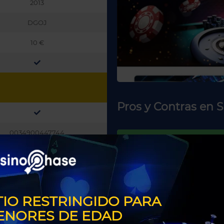
2013
DGOJ
10 €
Pros y Contras en 
0034900447744
Pros
ayuda@sportium.es
Juegos surtidos para 
los gustos
Español
Prestaciones de reint
EUR
TIO RESTRINGIDO PARA
excelentes
ENORES DE EDAD
Poker para los amant