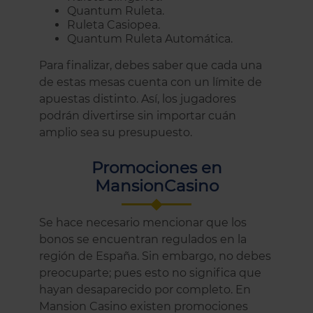
Quantum Ruleta.
Ruleta Casiopea.
Quantum Ruleta Automática.
Para finalizar, debes saber que cada una
de estas mesas cuenta con un límite de
apuestas distinto. Así, los jugadores
podrán divertirse sin importar cuán
amplio sea su presupuesto.
Promociones en
MansionCasino
Se hace necesario mencionar que los
bonos se encuentran regulados en la
región de España. Sin embargo, no debes
preocuparte; pues esto no significa que
hayan desaparecido por completo. En
Mansion Casino existen promociones