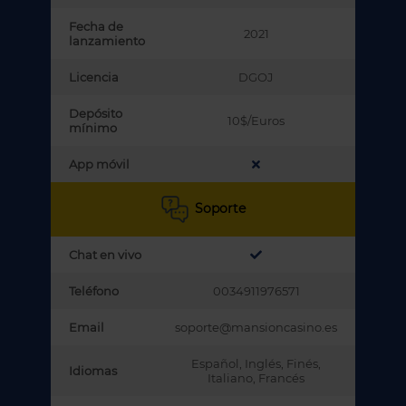
Fecha de
2021
lanzamiento
Licencia
DGOJ
Depósito
10$/Euros
mínimo
App móvil
Soporte
Chat en vivo
Teléfono
0034911976571
Email
soporte@mansioncasino.es
Español, Inglés, Finés,
Idiomas
Italiano, Francés