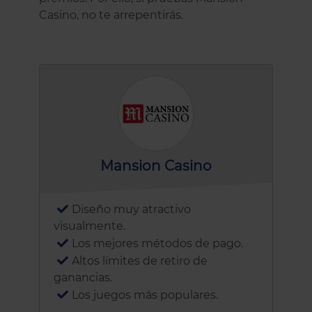
Casino, no te arrepentirás.
Mansion Casino
Diseño muy atractivo
visualmente.
Los mejores métodos de pago.
Altos límites de retiro de
ganancias.
Los juegos más populares.