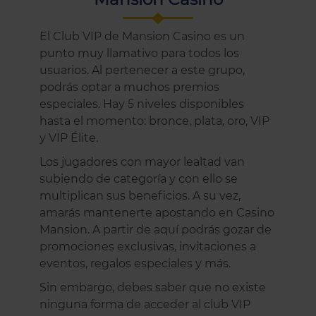
El Club VIP de Mansion Casino es un
punto muy llamativo para todos los
usuarios. Al pertenecer a este grupo,
podrás optar a muchos premios
especiales. Hay 5 niveles disponibles
hasta el momento: bronce, plata, oro, VIP
y VIP Élite.
Los jugadores con mayor lealtad van
subiendo de categoría y con ello se
multiplican sus beneficios. A su vez,
amarás mantenerte apostando en Casino
Mansion. A partir de aquí podrás gozar de
promociones exclusivas, invitaciones a
eventos, regalos especiales y más.
Sin embargo, debes saber que no existe
ninguna forma de acceder al club VIP